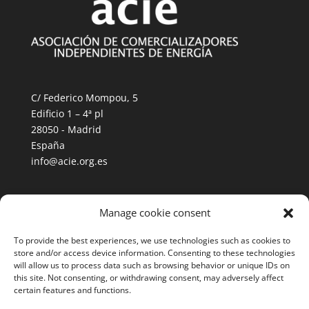
C/ Federico Mompou, 5
Edificio 1 – 4ª pl
28050 - Madrid
España
info@acie.org.es
History
Manage cookie consent
Members
To provide the best experiences, we use technologies such as cookies to
Mission and vision
store and/or access device information. Consenting to these technologies
will allow us to process data such as browsing behavior or unique IDs on
this site. Not consenting, or withdrawing consent, may adversely affect
certain features and functions.
News